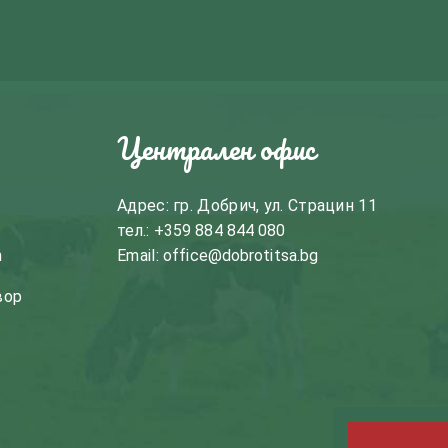
Централен офис
Адрес: гр. Добрич, ул. Страцин 11
тел.:
+359 884 844 080
m
Email:
office@dobrotitsa.bg
вор