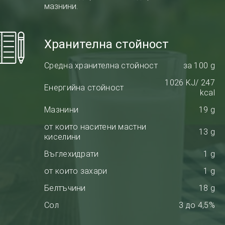
мазнини.
Хранителна стойност
Средна хранителна стойност
за 100 g
1026 KJ/ 247
Енергийна стойност
kcal
Мазнини
19 g
от които наситени мастни
13 g
киселини
Въглехидрати
1 g
от които захари
1 g
Белтъчини
18 g
Сол
3 до 4,5%