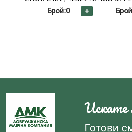
Брой:
0
Брой
+
Искате л
Готови с