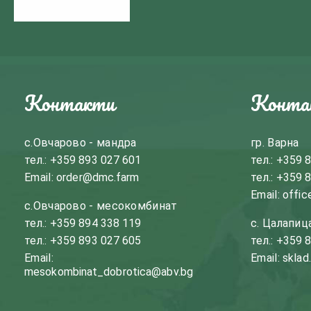
Контакти
Конта
с.Овчарово - мандра
гр. Варна
тел.:
+359 893 027 601
тел.:
+359 8
Email:
order@dmc.farm
тел.:
+359 8
Email:
offic
с.Овчарово - месокомбинат
тел.:
+359 894 338 119
с. Цалапиц
тел.:
+359 893 027 605
тел.:
+359 8
Email:
Email:
sklad
mesokombinat_dobrotica@abv.bg