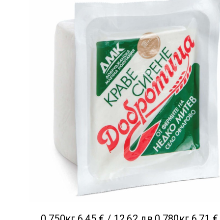
0.750кг.
6.45 € / 12.62 лв.
0.780кг.
6.71 €