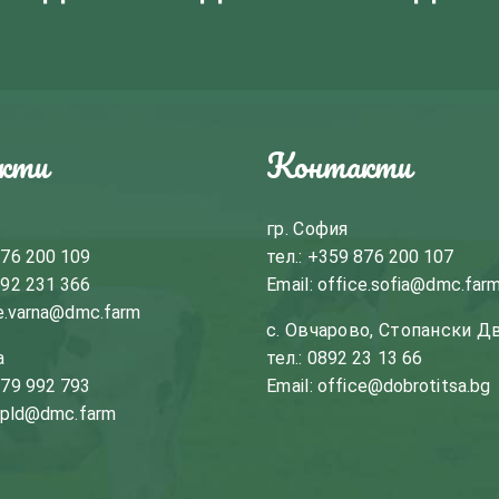
кти
Контакти
гр. София
76 200 109
тел.:
+359 876 200 107
92 231 366
Email:
office.sofia@dmc.far
e.varna@dmc.farm
с. Овчарово, Стопански Д
а
тел.:
0892 23 13 66
79 992 793
Email:
office@dobrotitsa.bg
.pld@dmc.farm