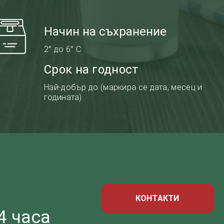
Начин на съхранение
2° до 6° С
Срок на годност
Най-добър до (маркира се дата, месец и
годината)
КОНТАКТИ
4 часа