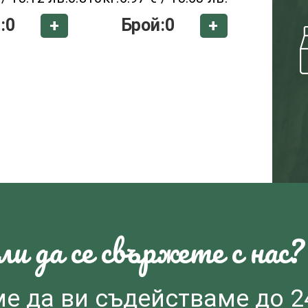
:
0
Брой:
0
+
+
и да се свържете с нас?
ме да ви съдействаме до 2