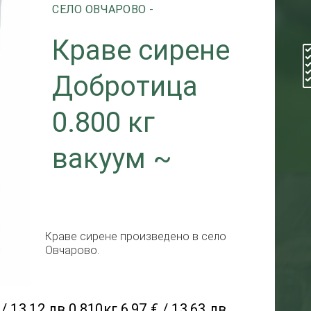
СЕЛО ОВЧАРОВО -
Краве сирене
Добротица
0.800 кг
вакуум ~
Краве сирене произведено в село
Овчарово.
 / 13.12 лв.
0.810кг.
6.97 € / 13.63 лв.