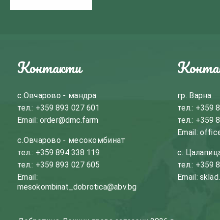
Контакти
Конта
с.Овчарово - мандра
гр. Варна
тел.:
+359 893 027 601
тел.:
+359 8
Email:
order@dmc.farm
тел.:
+359 8
Email:
offic
с.Овчарово - месокомбинат
тел.:
+359 894 338 119
с. Цалапиц
тел.:
+359 893 027 605
тел.:
+359 8
Email:
Email:
sklad
mesokombinat_dobrotica@abv.bg