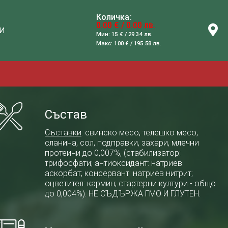
Количка:
0.00 € / 0.00 лв.
И
Мин: 15 € / 29.34 лв.
Макс: 100 € / 195.58 лв.
Състав
Съставки
: свинско месо, телешко месо,
сланина, сол, подправки, захари, млечни
протеини до 0,007%, (стабилизатор:
трифосфати; антиоксидант: натриев
аскорбат; консервант: натриев нитрит;
оцветител: кармин; стартерни култури - общо
до 0,004%). НЕ СЪДЪРЖА ГМО И ГЛУТЕН.