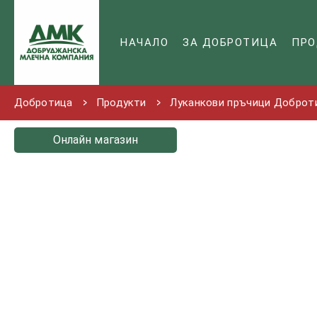
НАЧАЛО
ЗА ДОБРОТИЦА
ПРО
Добротица
Продукти
Луканкови пръчици Доброт
Онлайн магазин