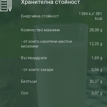
Хранителна стойност
1584 kJ/ 381
Енергийна стойност
kcal
Количество мазнини
28,08 g
- от които наситени мастни
12,25 g
киселини
Въглехидрати
1,69 g
- от които захари
0,56 g
Белтъци
30,37 g
Сол
3,97 g