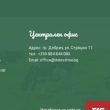
Централен офис
Адрес: гр. Добрич, ул. Страцин 11
тел.:
+359 884 844 080
m
Email:
office@dobrotitsa.bg
вор
Изработка на сайт
от