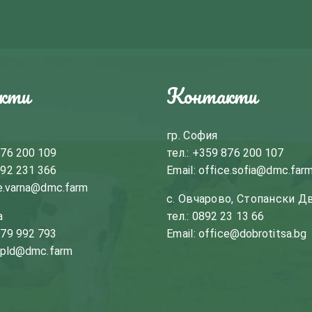
кти
Контакти
гр. София
76 200 109
тел.:
+359 876 200 107
92 231 366
Email:
office.sofia@dmc.far
e.varna@dmc.farm
с. Овчарово, Стопански Д
а
тел.:
0892 23 13 66
79 992 793
Email:
office@dobrotitsa.bg
.pld@dmc.farm