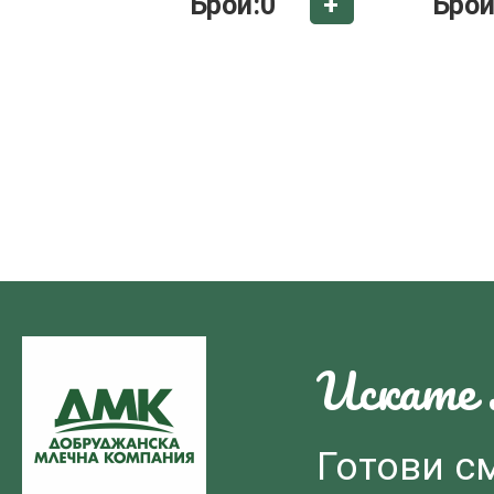
Брой:
0
Брой
+
Искате л
Готови с