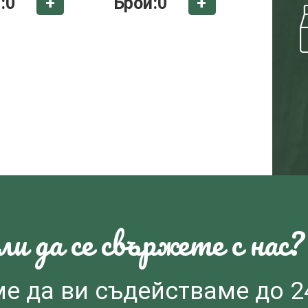
:
0
Брой:
0
+
+
и да се свържете с нас?
ме да ви съдействаме до 2