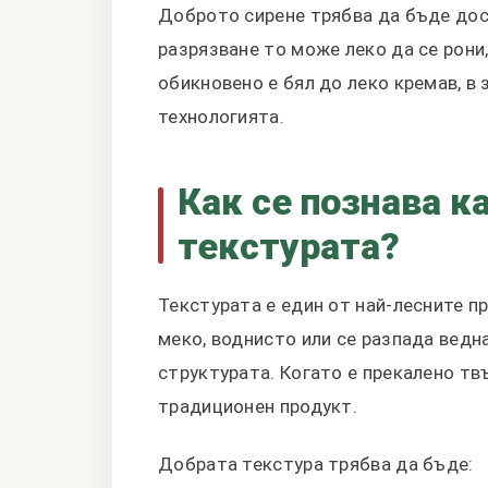
Доброто сирене трябва да бъде дост
разрязване то може леко да се рони,
обикновено е бял до леко кремав, в
технологията.
Как се познава к
текстурата?
Текстурата е един от най-лесните п
меко, воднисто или се разпада ведн
структурата. Когато е прекалено тв
традиционен продукт.
Добрата текстура трябва да бъде: