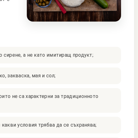
о сирене, а не като имитиращ продукт;
о, закваска, мая и сол;
оито не са характерни за традиционното
и какви условия трябва да се съхранява;