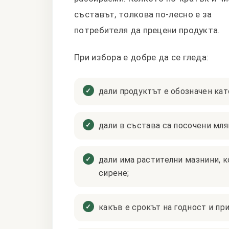
съставът, толкова по-лесно е за
потребителя да прецени продукта.
При избора е добре да се гледа:
дали продуктът е обозначен кат
дали в състава са посочени мляк
дали има растителни мазнини, к
сирене;
какъв е срокът на годност и пр