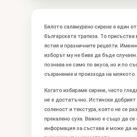
Бялото саламурено сирене е един от
българската трапеза. То присъства 
ястия и празничните рецепти. Именн
изборът му не бива да бъде случаен
познава не само по вкуса, но и по съ
съхранение и произхода на млякото.
Когато избираме сирене, често глед
не е достатъчно. Истински добрият 
соленост и текстура, която не се ра
прекалено суха. Важно е също да се
информация за състава и може да ни