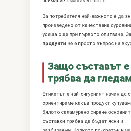
внимание към качеството.
За потребителя най-важното е да зн
произведено от качествена суровина
усеща още при първото опитване. З
продукти
не е просто въпрос на вку
Защо съставът е
трябва да гледа
Етикетът е най-сигурният начин да с
ориентираме какъв продукт купувам
бялото саламурено сирене основнит
съставки трябва да бъдат ясни и
разбираеми. Колкото по-кратък и чи