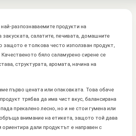
 най-разпознаваемите продукти на
в закуската, салатите, печивата, домашните
о защото е толкова често използван продукт,
. Качественото бяло саламурено сирене се
става, структурата, аромата, начина на
аме първо цената или опаковката. Това обаче
продукт трябва да има чист вкус, балансирана
зпада прекалено лесно, но и не стои гумена или
 обръща внимание на етикета, защото той дава
 ориентира дали продуктът е направен с