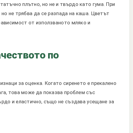
атъчно плътно, но не и твърдо като гума. При
 но не трябва да се разпада на каша. Цветът
 зависимост от използваното мляко и
ачеството по
ризнаци за оценка. Когато сиренето е прекалено
ага, това може да показва проблем със
ърдо и еластично, също не създава усещане за