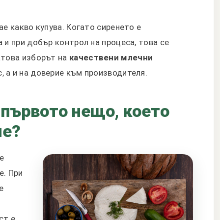
ае какво купува. Когато сиренето е
 и при добър контрол на процеса, това се
атова изборът на
качествени млечни
с, а и на доверие към производителя.
 първото нещо, което
ме?
е
е. При
е
ст е