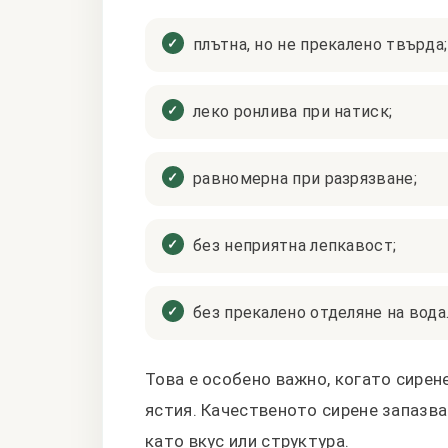
плътна, но не прекалено твърда;
леко ронлива при натиск;
равномерна при разрязване;
без неприятна лепкавост;
без прекалено отделяне на вода
Това е особено важно, когато сирене
ястия. Качественото сирене запазва 
като вкус или структура.