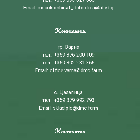
Email:
mesokombinat_dobrotica@abv.bg
Контакти
гр. Варна
тел.:
+359 876 200 109
тел.:
+359 892 231 366
Email:
office.varna@dmc.farm
с. Цалапица
тел.:
+359 879 992 793
Email:
sklad.pld@dmc.farm
Контакти