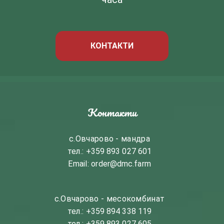
КОНТАКТИ
Контакти
с.Овчарово - мандра
тел.:
+359 893 027 601
Email:
order@dmc.farm
с.Овчарово - месокомбинат
тел.:
+359 894 338 119
тел.:
+359 893 027 605